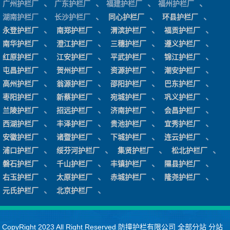
、
、
、
、
广州护栏厂
广东护栏厂
福建护栏厂
福州护栏厂
、
、
、
、
湖南护栏厂
长沙护栏厂
同心护栏厂
环县护栏厂
、
、
、
、
永登护栏厂
南郑护栏厂
渭滨护栏厂
福贡护栏厂
、
、
、
、
南华护栏厂
澄江护栏厂
三穗护栏厂
遵义护栏厂
、
、
、
、
红原护栏厂
江安护栏厂
平武护栏厂
锦江护栏厂
、
、
、
、
屯昌护栏厂
贺州护栏厂
资源护栏厂
潮安护栏厂
、
、
、
、
高州护栏厂
翁源护栏厂
邵阳护栏厂
巴东护栏厂
、
、
、
、
枣阳护栏厂
新蔡护栏厂
宛城护栏厂
巩义护栏厂
、
、
、
、
兰陵护栏厂
招远护栏厂
济南护栏厂
会昌护栏厂
、
、
、
、
西湖护栏厂
丰泽护栏厂
贵池护栏厂
宜秀护栏厂
、
、
、
、
安徽护栏厂
诸暨护栏厂
下城护栏厂
连云护栏厂
、
、
、
、
浦口护栏厂
绥芬河护栏厂
集贤护栏厂
松北护栏厂
、
、
、
、
磐石护栏厂
千山护栏厂
丰镇护栏厂
隰县护栏厂
、
、
、
、
右玉护栏厂
太原护栏厂
赤城护栏厂
隆尧护栏厂
、
、
元氏护栏厂
北京护栏厂
CopyRight 2023 All Right Reserved 防撞护栏有限公司
全部分站
分站