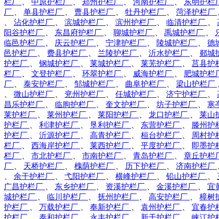
栏厂
、
中原护栏厂
、
郑州护栏厂
、
河南护栏厂
、
东明护栏
厂
、
单县护栏厂
、
曹县护栏厂
、
牡丹护栏厂
、
菏泽护栏厂
、
沾化护栏厂
、
滨城护栏厂
、
滨州护栏厂
、
临清护栏厂
、
阳谷护栏厂
、
东昌府护栏厂
、
聊城护栏厂
、
禹城护栏厂
、
临邑护栏厂
、
庆云护栏厂
、
宁津护栏厂
、
陵城护栏厂
、
德
邑护栏厂
、
费县护栏厂
、
兰陵护栏厂
、
沂水护栏厂
、
郯城
护栏厂
、
钢城护栏厂
、
莱城护栏厂
、
莱芜护栏厂
、
莒县护
栏厂
、
文登护栏厂
、
环翠护栏厂
、
威海护栏厂
、
肥城护栏
厂
、
泰安护栏厂
、
邹城护栏厂
、
曲阜护栏厂
、
梁山护栏厂
、
微山护栏厂
、
兖州护栏厂
、
任城护栏厂
、
济宁护栏厂
、
昌乐护栏厂
、
临朐护栏厂
、
奎文护栏厂
、
坊子护栏厂
、
寒
莱护栏厂
、
莱州护栏厂
、
莱阳护栏厂
、
龙口护栏厂
、
莱山
护栏厂
、
利津护栏厂
、
垦利护栏厂
、
东营护栏厂
、
滕州护
护栏厂
、
沂源护栏厂
、
高青护栏厂
、
桓台护栏厂
、
周村护
栏厂
、
西海岸护栏厂
、
莱西护栏厂
、
平度护栏厂
、
即墨护
栏厂
、
市北护栏厂
、
市南护栏厂
、
青岛护栏厂
、
章丘护栏
厂
、
天桥护栏厂
、
槐荫护栏厂
、
历下护栏厂
、
济南护栏厂
、
余干护栏厂
、
弋阳护栏厂
、
横峰护栏厂
、
铅山护栏厂
、
广昌护栏厂
、
东乡护栏厂
、
资溪护栏厂
、
金溪护栏厂
、
宜
城护栏厂
、
临川护栏厂
、
抚州护栏厂
、
高安护栏厂
、
樟树
护栏厂
、
万载护栏厂
、
奉新护栏厂
、
袁州护栏厂
、
宜春护
护栏厂
、
泰和护栏厂
、
永丰护栏厂
、
新干护栏厂
、
峡江护